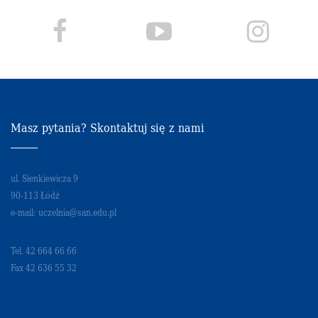
Masz pytania? Skontaktuj się z nami
ul. Sienkiewicza 9
90-113 Łódź
e-mail: uczelnia@san.edu.pl
Tel. 42 664 66 66
Fax 42 636 55 32